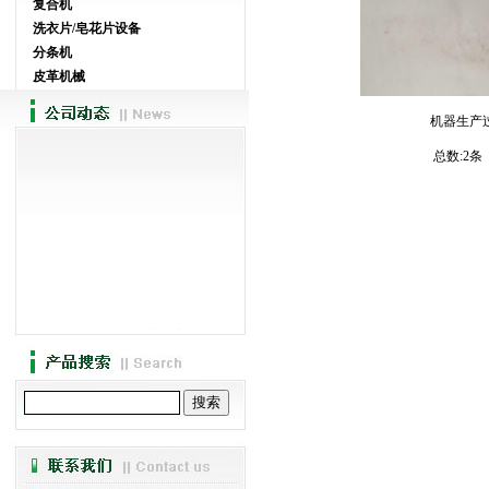
复合机
洗衣片/皂花片设备
分条机
皮革机械
机器生产
总数:2条 
·
怎样调整贴合机发生偏磨
·
涂布机的工作原理
·
强力胶贴合机-讲述贴...
·
阐述分切机的发展现状
·
热熔胶涂布机介绍和特色
·
热熔胶涂布机使用的问题介绍
·
广新贴合机主要生产品名录