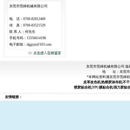
·
热熔胶涂布机的工艺优...
东莞市莞峄机械有限公司
电 话：0769-82812469
传 真：0769-83521529
联 系 人：何先生
手机号码：13556614198
电子邮箱：
dggyjx@163.com
东莞市莞峄机械有限公司 版
地 址：东莞市
*本网站资料属东莞市莞峄
皮革改色机
|
热熔胶涂布机
|
不干
喷胶贴合机
|
TPU膜贴合机
|
强力胶贴
友情链接：