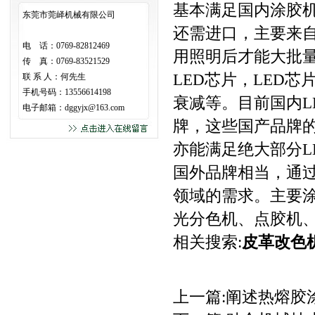
·
热熔胶涂布机的工艺优...
基本满足国内涂胶
东莞市莞峄机械有限公司
还需进口，主要来自
电 话：0769-82812469
用照明后才能大批量
传 真：0769-83521529
LED芯片，LED
联 系 人：何先生
手机号码：13556614198
衰减等。目前国内L
电子邮箱：
dggyjx@163.com
牌，这些国产品牌
亦能满足绝大部分L
国外品牌相当，通
领域的需求。主要
光分色机、点胶机
相关搜索:
皮革改色
上一篇:
阐述热熔胶