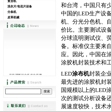
复合机
和台湾，中国只有
洗衣片/皂花片设备
分条机
中国的LED生产设
皮革机械
机、分光分色机、
价比。主要测试设备
分球流明测试仪、
备。标准仪主要来
应。因此，中国在
涂胶机封装技术和
LED
涂布机
封装企
·
怎样调整贴合机发生偏磨
·
涂布机的工作原理
最先进的涂胶机封
·
强力胶贴合机-讲述贴...
国规模以上的LED
·
阐述分切机的发展现状
·
热熔胶涂布机介绍和特色
次的测试分析设备还
·
热熔胶涂布机使用的问题介绍
展速度较快，技术水
·
广新贴合机主要生产品名录