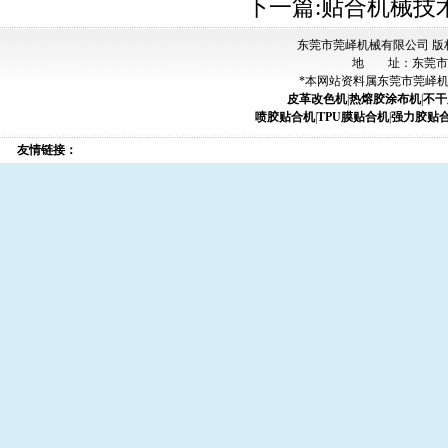
下一篇:
贴合机械技
东莞市莞峄机械有限公司 版
地 址：东莞市
*本网站资料属东莞市莞峄
皮革改色机
|
热熔胶涂布机
|
不干
喷胶贴合机
|
TPU膜贴合机
|
强力胶贴
友情链接：