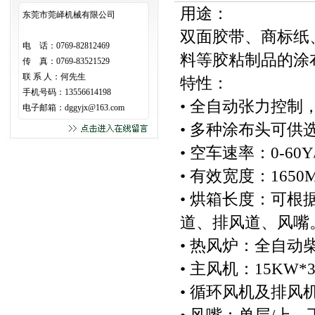
用途：
东莞市莞峄机械有限公司
双面胶带、商标纸、
电 话：0769-82812469
料等胶粘制品的涂
传 真：0769-83521529
联 系 人：何先生
特性：
手机号码：13556614198
• 全自动张力控制
电子邮箱：
dggyjx@163.com
• 多种涂布头可供
• 空车速率：0-60Y
• 有效宽度：16
• 烘箱长度：可
道、排风道、风嘴
• 热风炉：全自动柴油
• 主风机：15KW*3
• 循环风机及排风机：