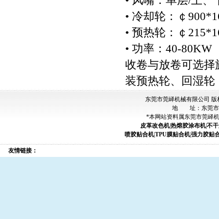
• 风嘴：单层/上
• 冷却轮：￠900*
• 预热轮：￠215*
• 功率：40-80KW
收卷与放卷可选择
装预热轮、回湿轮
东莞市莞峄机械有限公司 版
地 址：东莞市
*本网站资料属东莞市莞峄
皮革改色机
|
热熔胶涂布机
|
不干
喷胶贴合机
|
TPU膜贴合机
|
强力胶贴
友情链接：