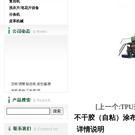
复合机
洗衣片/皂花片设备
分条机
皮革机械
·
怎样调整贴合机发生偏磨
·
涂布机的工作原理
·
强力胶贴合机-讲述贴...
·
阐述分切机的发展现状
[上一个:TP
·
热熔胶涂布机介绍和特色
·
热熔胶涂布机使用的问题介绍
不干胶（自粘）涂
·
广新贴合机主要生产品名录
·
热熔胶涂布机的工艺优...
详情说明