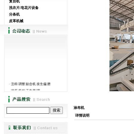
复合机
洗衣片/皂花片设备
分条机
皮革机械
·
怎样调整贴合机发生偏磨
·
涂布机的工作原理
·
强力胶贴合机-讲述贴...
·
阐述分切机的发展现状
·
热熔胶涂布机介绍和特色
涂布机
·
热熔胶涂布机使用的问题介绍
详情说明
·
广新贴合机主要生产品名录
·
热熔胶涂布机的工艺优...