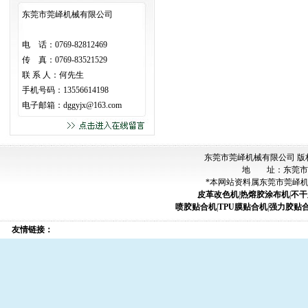
东莞市莞峄机械有限公司
电 话：0769-82812469
传 真：0769-83521529
联 系 人：何先生
手机号码：13556614198
电子邮箱：
dggyjx@163.com
东莞市莞峄机械有限公司 版
地 址：东莞市
*本网站资料属东莞市莞峄
皮革改色机
|
热熔胶涂布机
|
不干
喷胶贴合机
|
TPU膜贴合机
|
强力胶贴
友情链接：